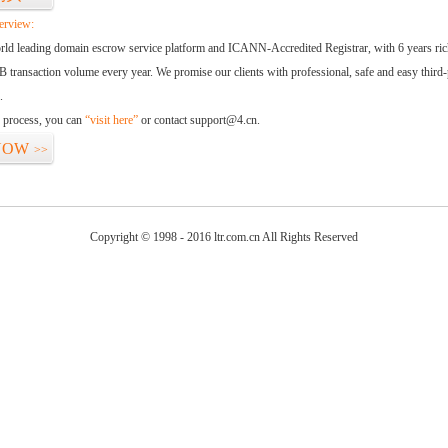
erview:
orld leading domain escrow service platform and ICANN-Accredited Registrar, with 6 years ri
 transaction volume every year. We promise our clients with professional, safe and easy third-
.
d process, you can
“visit here”
or contact support@4.cn.
NOW
>>
Copyright © 1998 - 2016 ltr.com.cn All Rights Reserved