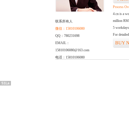
Process Ov
4.cn is a w
million RMB
联系所有人
5 workdays
微信：15810106080
For detaile
QQ：780231698
BUY 
EMAIL：
15810106080@163.com
电话：15810106080
51La