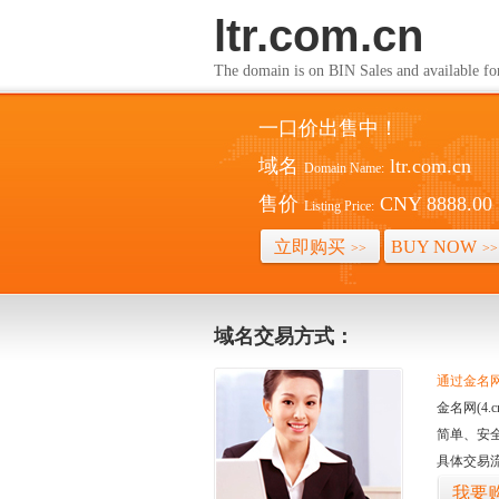
ltr.com.cn
The domain is on BIN Sales and av
一口价出售中！
域名
ltr.com.cn
Domain Name:
售价
CNY 8888.00
Listing Price:
立即购买
BUY NOW
>>
>>
域名交易方式：
通过金名网(
金名网(4
简单、安
具体交易
我要